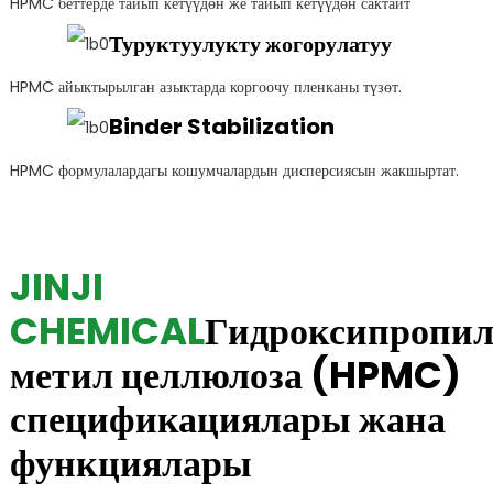
HPMC беттерде тайып кетүүдөн же тайып кетүүдөн сактайт
Туруктуулукту жогорулатуу
HPMC айыктырылган азыктарда коргоочу пленканы түзөт.
Binder Stabilization
HPMC формулалардагы кошумчалардын дисперсиясын жакшыртат.
JINJI
CHEMICAL
Гидроксипропи
метил целлюлоза (HPMC)
спецификациялары жана
функциялары