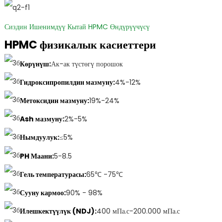
Сиздин Ишенимдүү Кытай HPMC Өндүрүүчүсү
HPMC физикалык касиеттери
Көрүнүш:
Ак-ак түстөгү порошок
Гидроксипропилдин мазмуну:
4%-12%
Метоксидин мазмуну:
19%-24%
Ash мазмуну:
2%-5%
Нымдуулук:
≤5%
PH Маани:
5-8.5
Гель температурасы:
65℃ -75℃
Сууну кармоо:
90% - 98%
Илешкектүүлүк (NDJ):
400 мПа.с-200.000 мПа.с