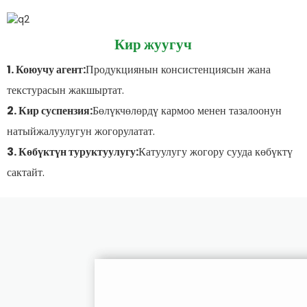
Кир жуугуч
1. Коюучу агент:
Продукциянын консистенциясын жана
текстурасын жакшыртат.
2. Кир суспензия:
Бөлүкчөлөрдү кармоо менен тазалоонун
натыйжалуулугун жогорулатат.
3. Көбүктүн туруктуулугу:
Катуулугу жогору сууда көбүктү
сактайт.