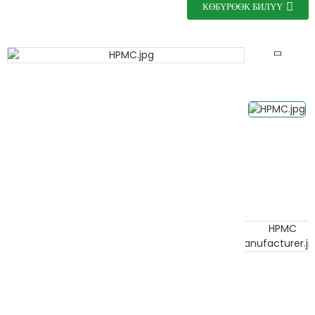
КӨБҮРӨӨК БИЛҮҮ