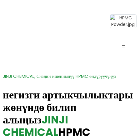
JINJI CHEMICAL, Сиздин ишенимдүү HPMC өндүрүүчүңүз
негизги артыкчылыктары
жөнүндө билип
алыңыз
JINJI
CHEMICAL
HPMC