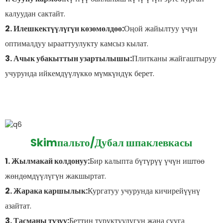
калуудан сактайт.
2. Илешкектүүлүгүн көзөмөлдөө:
Оңой жайылтуу үчүн
оптималдуу ырааттуулукту камсыз кылат.
3. Ачык убакыттын узартылышы:
Плитканы жайгаштыруу
учурунда ийкемдүүлүккө мүмкүндүк берет.
Skim
пальто
/Дубал шпаклевкасы
1. Жылмакай колдонуу:
Бир калыпта бүтүрүү үчүн иштөө
жөндөмдүүлүгүн жакшыртат.
2. Жарака каршылык:
Кургатуу учурунда кичирейүүнү
азайтат.
3. Тасманы түзүү:
Беттин туруктуулугун жана сууга