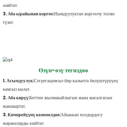
азайтат.
3. Аба ырайынан коргоо:
Нымдуулуктан коргоочу тосмо
түзөт.
Өзүн-өзү тегиздөө
1. Агымдуулук:
Сегрегациясыз бир калыпта бөлүштүрүүнү
камсыз кылат.
2. Аба кирүү:
Беттин жылмакайлыгын жана жасалгасын
жакшыртат.
3. Кичирейүүнү көзөмөлдөө:
Айыккан полдордогу
жаракаларды азайтат.