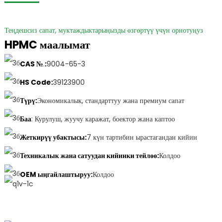
Теңдешсиз сапат, муктаждыктарыңызды өзгөртүү үчүн орнотуңуз
HPMC маалымат
CAS №
.
:
9004-65-3
HS Code
:
39123900
Түрү:
Экономикалык, стандарттуу жана премиум сапат
Баа
: Курулуш, жуучу каражат, боектор жана каптоо
Жеткирүү убактысы:
7 күн тартибин ырастагандан кийин
Техникалык жана сатуудан кийинки тейлөө:
Колдоо
OEM ыңгайлаштыруу:
Колдоо