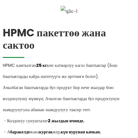
HPMC пакеттөө жана
сактоо
HPMC камтылган
25 кг
көп катмарлуу кагаз баштыктар (Бош
баштыктарды кайра иштетүүгө же өрттөөгө болот).
Ачылбаган баштыктарда бул продукт бир нече жылдар бою
колдонулушу мүмкүн; Ачылган баштыктарда бул продуктунун
нымдуулугуна абанын нымдуулугу таасир этет.
・Колдонуу сунушталат
2 жылдын ичинде.
・А
баракелде
жана
кургак
жер,
күн нурунан качкан.