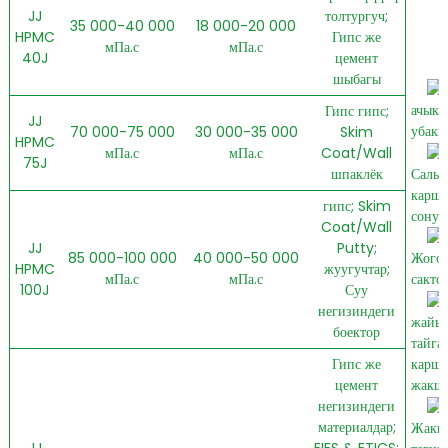
JJ
толтургуч;
35 000-40 000
18 000-20 000
HPMC
Гипс же
мПа.с
мПа.с
40J
цемент
шыбагы
ачык
Гипс гипс;
JJ
убакы
70 000-75 000
30 000-35 000
Skim
HPMC
мПа.с
мПа.с
Coat/Wall
75J
Салы
шпаклёк
каршы
гипс; Skim
сонун
Coat/Wall
JJ
Putty;
Жогор
85 000-100 000
40 000-50 000
HPMC
жуугучтар;
сакто
мПа.с
мПа.с
100J
Суу
негизиндеги
жайы
боектор
тайга
карш
Гипс же
жакш
цемент
негизиндеги
материалдар;
Жакш