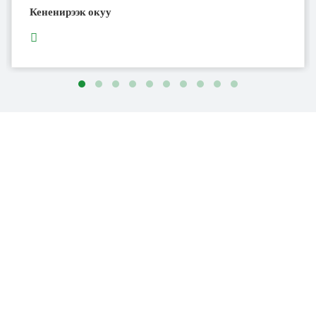
Кененирээк окуу
JINJI CHEMICAL менен
азыр байланышыңыз
Биздин курулуш химиялык продуктулары боюнча
суроолоруңуз болсо, биз менен байланышыңыз.