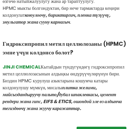
өзгөчө натыйжалуулугу жана ар тараптуулугу.
HPMC мыкты болгондуктан, бир нече тармактарда кеңири
колдонулат
коюулоочу, бириктиргич, пленка түзүүчү,
эмульгатор жана сууну кармагыч
.
Гидроксипропил метил целлюлозаны (HPMC)
эмне үчүн колдонсо болот?
JINJI CHEMICAL
Кытайдын түндүгүндөгү гидроксипропил
метил целлюлозасынын алдыңкы өндүрүүчүлөрүнүн бири.
Биздин HPMC курулуш азыктарына кошумча катары
колдонулушу мүмкүн, мисалы
плитка желими,
майсыздандыруучу пальто/дубал шпаклевкасы, цемент
рендери жана гипс, EIFS & ETICS, ошондой эле өз алдынча
тегиздөөчү жана жуучу каражаттар.