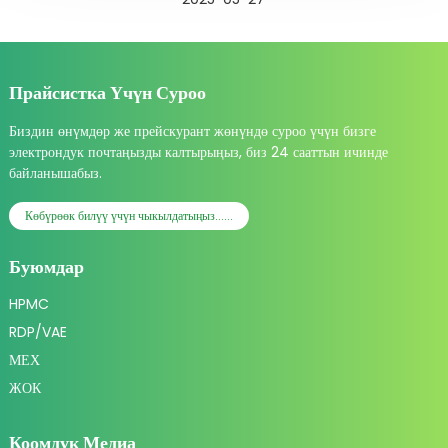
Прайсистка Үчүн Суроо
Биздин өнүмдөр же прейскурант жөнүндө суроо үчүн бизге
электрондук почтаңызды калтырыңыз, биз 24 сааттын ичинде
байланышабыз.
Көбүрөөк билүү үчүн чыкылдатыңыз......
Буюмдар
HPMC
RDP/VAE
МЕХ
ЖОК
Коомдук Медиа