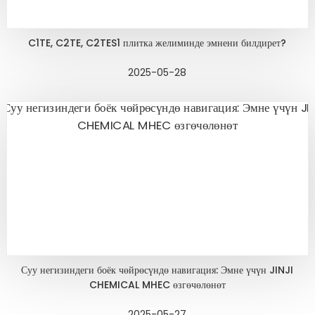
C1TE, C2TE, C2TES1 плитка желиминде эмнени билдирет?
2025-05-28
Суу негизиндеги боёк чөйрөсүндө навигация: Эмне үчүн JINJI
CHEMICAL MHEC өзгөчөлөнөт
2025-05-27