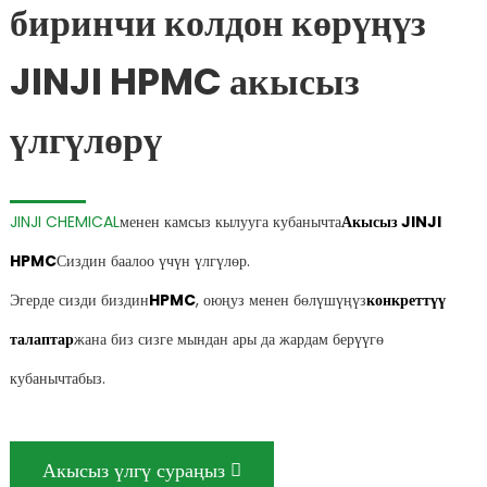
биринчи колдон көрүңүз
JINJI HPMC акысыз
үлгүлөрү
JINJI CHEMICAL
менен камсыз кылууга кубанычта
Акысыз JINJI
HPMC
Сиздин баалоо үчүн үлгүлөр.
Эгерде сизди биздин
HPMC
, оюңуз менен бөлүшүңүз
конкреттүү
талаптар
жана биз сизге мындан ары да жардам берүүгө
кубанычтабыз.
Акысыз үлгү сураңыз