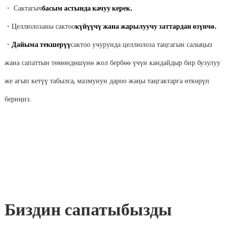
・ Сактагыч
басым астында качуу керек.
・Целлюлозаны сактоо
күйүүчү жана жарылуучу заттардан өзүнчө.
・
Дайыма текшерүү
сактоо учурунда целлюлоза таңгагын салыңыз
жана сапаттын төмөндөшүнө жол бербөө үчүн кандайдыр бир бузулуу
же агып кетүү табылса, мазмунун дароо жаңы таңгактарга өткөрүп
бериңиз.
Биздин сапатыбызды