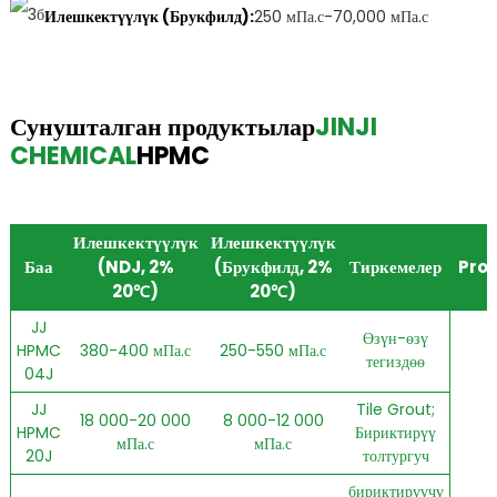
Илешкектүүлүк (Брукфилд):
250 мПа.с-70,000 мПа.с
Сунушталган продуктылар
JINJI
CHEMICAL
HPMC
Илешкектүүлүк
Илешкектүүлүк
Баа
(NDJ, 2%
(Брукфилд, 2%
Тиркемелер
Prop
20℃)
20℃)
JJ
Өзүн-өзү
HPMC
380-400 мПа.с
250-550 мПа.с
тегиздөө
04J
JJ
Tile Grout;
18 000-20 000
8 000-12 000
HPMC
Бириктирүү
мПа.с
мПа.с
20J
толтургуч
бириктирүүчү