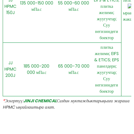
JJ
EIFS & ETICS;
тегиз
135 000-150 000
55 000-60 000
HPMC
плитка
мПа.с
мПа.с
150J
желими;
ыраат
жуугучтар;
жакш
Суу
негизиндеги
боектор
плитка
желими; EIFS
& ETICS; EPS
JJ
185 000-200
65 000-70 000
панелдери;
HPMC
000 мПа.с
мПа.с
жуугучтар;
200J
Суу
негизиндеги
боектор
*
Эскертүү:
JINJI CHEMICAL
Сиздин муктаждыктарыңызга жараша
HPMC ыңгайлаштыра алат.