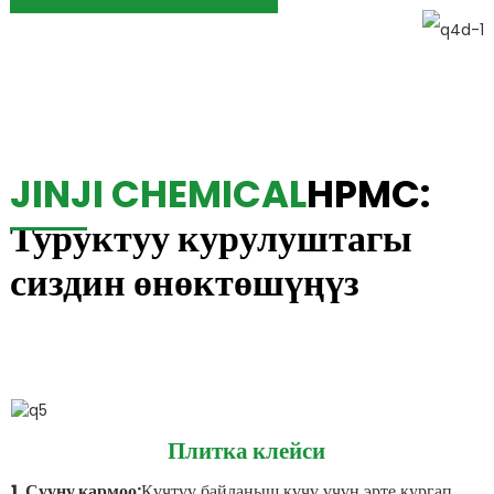
JINJI CHEMICAL
HPMC:
Туруктуу курулуштагы
сиздин өнөктөшүңүз
Плитка клейси
1. Сууну кармоо:
Күчтүү байланыш күчү үчүн эрте кургап