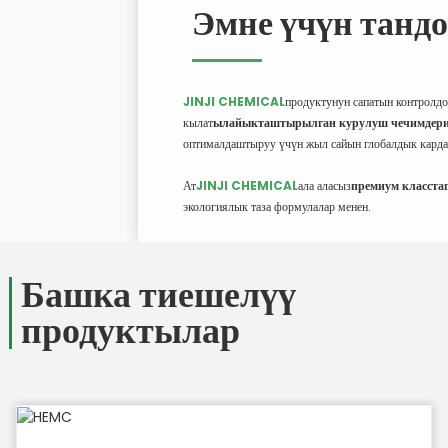
Эмне үчүн тандо
JINJI CHEMICAL
продуктунун сапатын контролдо
кылат
ылайыкташтырылган курулуш чечимдер
оптималдаштыруу үчүн жыл сайын глобалдык кардар
Ат
JINJI CHEMICAL
ала аласыз
премиум класст
экологиялык таза формулалар менен.
Башка тиешелүү
продуктылар