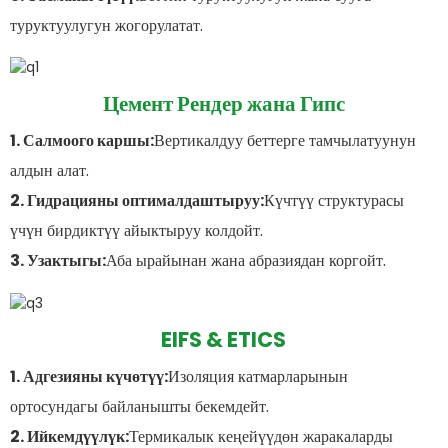
туруктуулугун жогорулатат.
Цемент Рендер жана Гипс
1. Салмоого каршы:
Вертикалдуу беттерге тамчылатуунун
алдын алат.
2. Гидрацияны оптималдаштыруу:
Күчтүү структурасы
үчүн бирдиктүү айыктыруу колдойт.
3. Узактыгы:
Аба ырайынан жана абразиядан коргойт.
EIFS & ETICS
1. Адгезияны күчөтүү:
Изоляция катмарларынын
ортосундагы байланышты бекемдейт.
2. Ийкемдүүлүк:
Термикалык кеңейүүдөн жаракаларды