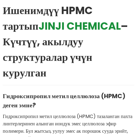
Ишенимдүү HPMC
тартып
JINJI CHEMICAL
–
Күчтүү, акылдуу
структуралар үчүн
курулган
Гидроксипропил метил целлюлоза (HPMC)
деген эмне?
Гидроксипропил метил целлюлоза (HPMC) тазаланган пахта
линтерлеринен алынган иондук эмес целлюлоза эфир
полимери. Бул жытсыз, уулуу эмес ак порошок сууда эрийт,