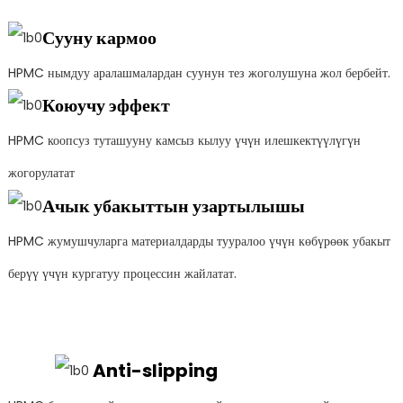
Сууну кармоо
HPMC нымдуу аралашмалардан суунун тез жоголушуна жол бербейт.
Коюучу эффект
HPMC коопсуз туташууну камсыз кылуу үчүн илешкектүүлүгүн
жогорулатат
Ачык убакыттын узартылышы
HPMC жумушчуларга материалдарды тууралоо үчүн көбүрөөк убакыт
берүү үчүн кургатуу процессин жайлатат.
Anti-slipping